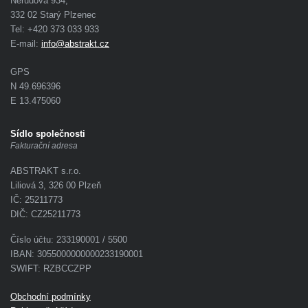
Nerudova 934,
332 02 Starý Plzenec
Tel: +420 373 033 933
E-mail:
info@abstrakt.cz
GPS
N 49.696396
E 13.475060
Sídlo společnosti
Fakturační adresa
ABSTRAKT s.r.o.
Liliová 3, 326 00 Plzeň
IČ: 25211773
DIČ: CZ25211773
Číslo účtu: 233190001 / 5500
IBAN: 3055000000000233190001
SWIFT: RZBCCZPP
Obchodní podmínky