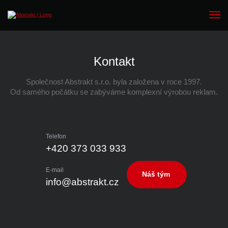
Kontakt
Společnost Abstrakt s.r.o. byla založena v roce 1997.
Od samého počátku se zabýváme komplexní výrobou reklam.
Telefon
+420 373 033 933
E-mail
Náš tým
info@abstrakt.cz